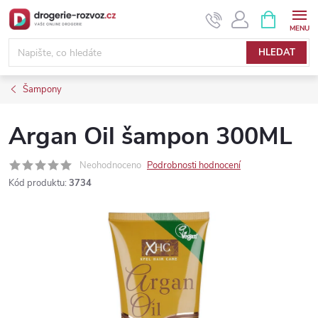
Přejít
NÁKUPNÍ
KOŠÍK
na
obsah
HLEDAT
Šampony
Argan Oil šampon 300ML
Neohodnoceno
Podrobnosti hodnocení
Kód produktu:
3734