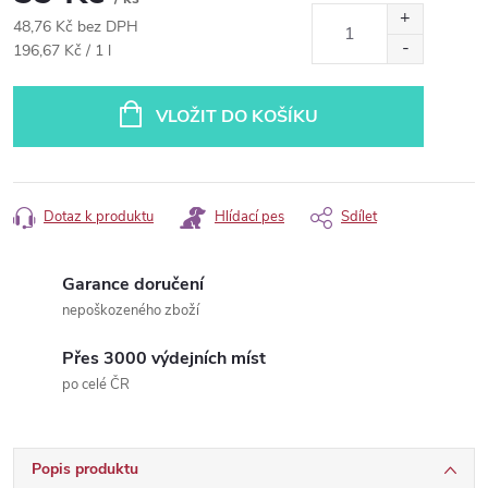
48,76 Kč bez DPH
Měrná
196,67 Kč / 1 l
cena:
VLOŽIT DO KOŠÍKU
Dotaz k produktu
Hlídací pes
Sdílet
Garance doručení
nepoškozeného zboží
Přes 3000 výdejních míst
po celé ČR
Popis produktu