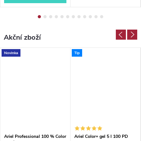
d
ě
Akční zboží
Novinka
Tip
Ariel Professional 100 % Color
Ariel Color+ gel 5 l 100 PD