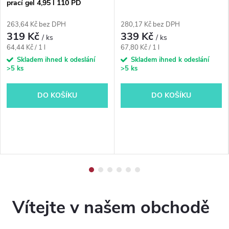
prací gel 4,95 l 110 PD
263,64 Kč bez DPH
280,17 Kč bez DPH
319 Kč
339 Kč
/ ks
/ ks
Měrná
Měrná
64,44 Kč / 1 l
67,80 Kč / 1 l
cena:
cena:
Skladem ihned k odeslání
Skladem ihned k odeslání
>5 ks
>5 ks
DO KOŠÍKU
DO KOŠÍKU
Vítejte v našem obchodě