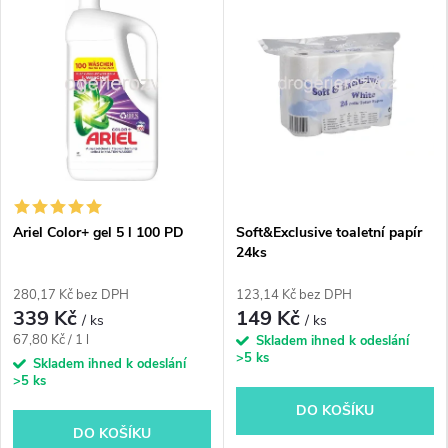
n
a
š
e
m
Ariel Color+ gel 5 l 100 PD
Soft&Exclusive toaletní papír
o
24ks
b
280,17 Kč bez DPH
123,14 Kč bez DPH
339 Kč
149 Kč
/ ks
/ ks
c
Měrná
67,80 Kč / 1 l
Skladem ihned k odeslání
>5 ks
cena:
Skladem ihned k odeslání
h
>5 ks
DO KOŠÍKU
o
DO KOŠÍKU