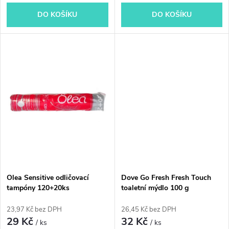
u
k
DO KOŠÍKU
DO KOŠÍKU
k
t
t
ů
ů
Olea Sensitive odličovací
Dove Go Fresh Fresh Touch
tampóny 120+20ks
toaletní mýdlo 100 g
23,97 Kč bez DPH
26,45 Kč bez DPH
29 Kč
32 Kč
/ ks
/ ks