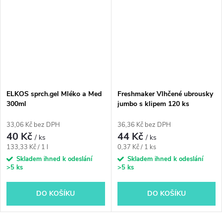
ELKOS sprch.gel Mléko a Med
Freshmaker Vlhčené ubrousky
300ml
jumbo s klipem 120 ks
33,06 Kč bez DPH
36,36 Kč bez DPH
40 Kč
44 Kč
/ ks
/ ks
Měrná
Měrná
133,33 Kč / 1 l
0,37 Kč / 1 ks
cena:
cena:
Skladem ihned k odeslání
Skladem ihned k odeslání
>5 ks
>5 ks
DO KOŠÍKU
DO KOŠÍKU