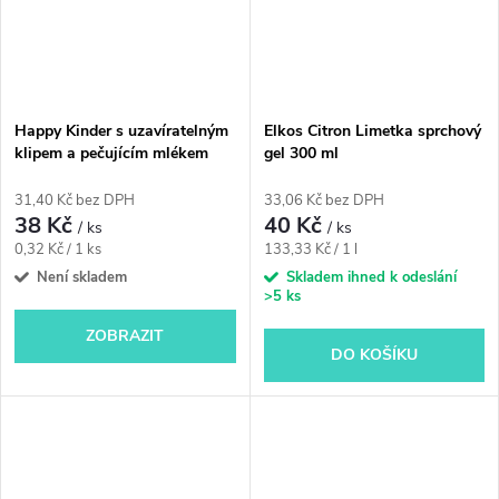
Happy Kinder s uzavíratelným
Elkos Citron Limetka sprchový
klipem a pečujícím mlékem
gel 300 ml
120 kusů
31,40 Kč bez DPH
33,06 Kč bez DPH
38 Kč
40 Kč
/ ks
/ ks
Měrná
Měrná
0,32 Kč / 1 ks
133,33 Kč / 1 l
cena:
cena:
Není skladem
Skladem ihned k odeslání
>5 ks
ZOBRAZIT
DO KOŠÍKU