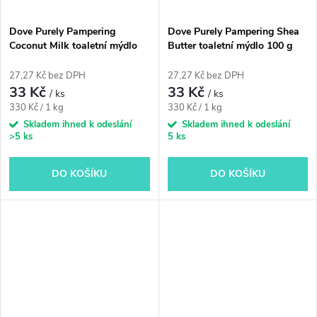
Dove Purely Pampering
Dove Purely Pampering Shea
Coconut Milk toaletní mýdlo
Butter toaletní mýdlo 100 g
100 g
27,27 Kč bez DPH
27,27 Kč bez DPH
33 Kč
33 Kč
/ ks
/ ks
Měrná
Měrná
330 Kč / 1 kg
330 Kč / 1 kg
cena:
cena:
Skladem ihned k odeslání
Skladem ihned k odeslání
>5 ks
5 ks
DO KOŠÍKU
DO KOŠÍKU