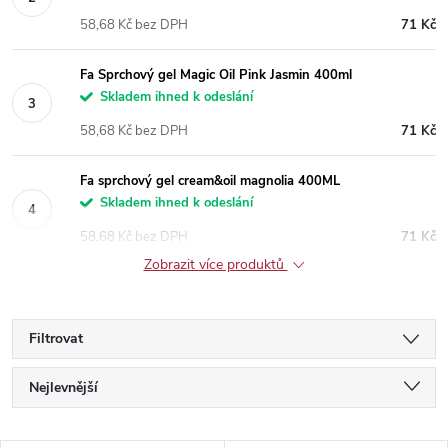
58,68 Kč bez DPH
71 Kč
Fa Sprchový gel Magic Oil Pink Jasmin 400ml
Skladem ihned k odeslání
58,68 Kč bez DPH
71 Kč
Fa sprchový gel cream&oil magnolia 400ML
Skladem ihned k odeslání
58,68 Kč bez DPH
71 Kč
Zobrazit více produktů
Filtrovat
Ř
Nejlevnější
a
Nejdražší