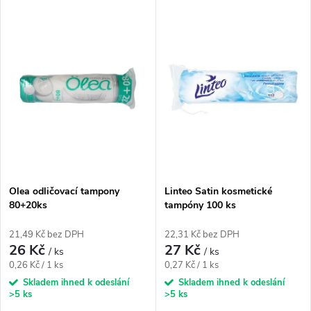
V
Nejprodávanější
z
ý
Abecedně
e
p
n
i
í
s
p
p
Olea odličovací tampony
Linteo Satin kosmetické
r
80+20ks
tampóny 100 ks
r
o
21,49 Kč bez DPH
22,31 Kč bez DPH
o
26 Kč
27 Kč
/ ks
/ ks
d
Měrná
Měrná
0,26 Kč / 1 ks
0,27 Kč / 1 ks
d
cena:
cena:
Skladem ihned k odeslání
Skladem ihned k odeslání
>5 ks
>5 ks
u