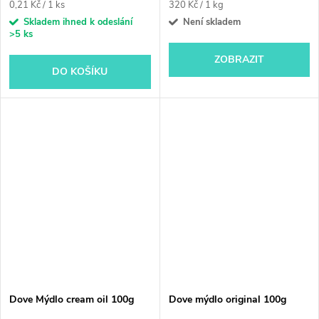
Měrná
Měrná
0,21 Kč / 1 ks
320 Kč / 1 kg
cena:
cena:
Skladem ihned k odeslání
Není skladem
>5 ks
ZOBRAZIT
DO KOŠÍKU
Dove Mýdlo cream oil 100g
Dove mýdlo original 100g