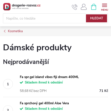
Přejít
NÁKUPNÍ
KOŠÍK
na
obsah
HLEDAT
Kosmetika
Dámské produkty
Nejprodávanější
Fa spr.gel island vibes fiji dream 400ML
Skladem ihned k odeslání
58,68 Kč bez DPH
71 Kč
Fa sprchový gel 400ml Aloe Vera
Skladem ihned k odeslání