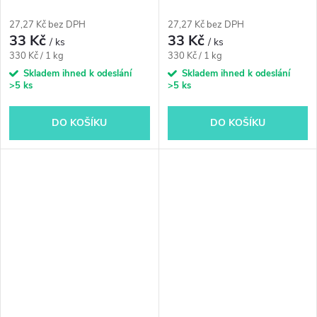
27,27 Kč bez DPH
27,27 Kč bez DPH
33 Kč
33 Kč
/ ks
/ ks
Měrná
Měrná
330 Kč / 1 kg
330 Kč / 1 kg
cena:
cena:
Skladem ihned k odeslání
Skladem ihned k odeslání
>5 ks
>5 ks
DO KOŠÍKU
DO KOŠÍKU