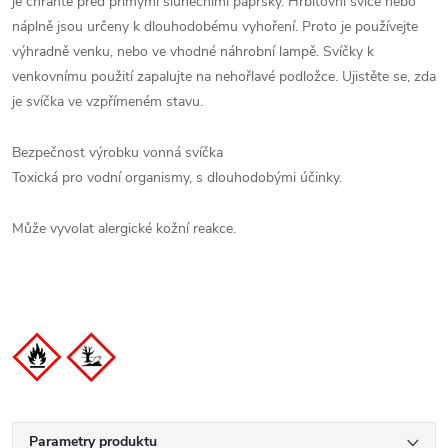
je chraňte před přímými slunečními paprsky. Hřbitovní svíce nebo
náplně jsou určeny k dlouhodobému vyhoření. Proto je používejte
výhradně venku, nebo ve vhodné náhrobní lampě. Svíčky k
venkovnímu použití zapalujte na nehořlavé podložce. Ujistěte se, zda
je svíčka ve vzpřímeném stavu.
Bezpečnost výrobku vonná svíčka
Toxická pro vodní organismy, s dlouhodobými účinky.
Může vyvolat alergické kožní reakce.
Parametry produktu