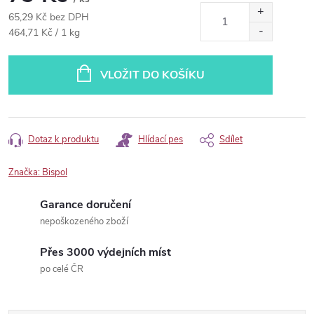
65,29 Kč bez DPH
Měrná
464,71 Kč / 1 kg
cena:
VLOŽIT DO KOŠÍKU
Dotaz k produktu
Hlídací pes
Sdílet
Značka:
Bispol
Garance doručení
nepoškozeného zboží
Přes 3000 výdejních míst
po celé ČR