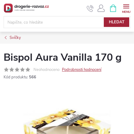
Přejít
NÁKUPNÍ
KOŠÍK
na
obsah
HLEDAT
Svíčky
Bispol Aura Vanilla 170 g
Neohodnoceno
Podrobnosti hodnocení
Kód produktu:
566