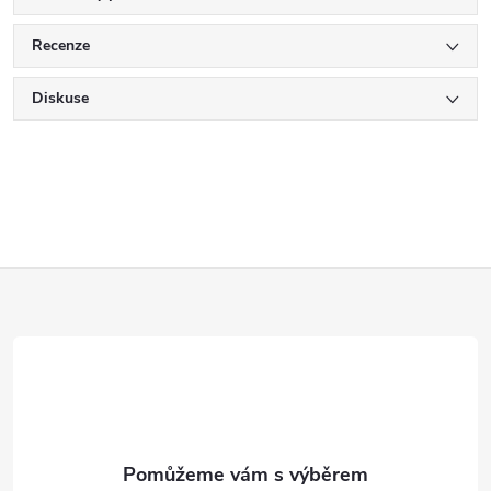
Recenze
Diskuse
Z
á
p
a