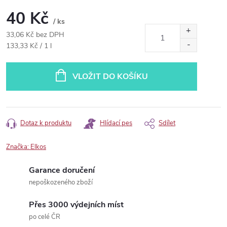
40 Kč
/ ks
33,06 Kč bez DPH
Měrná
133,33 Kč / 1 l
cena:
VLOŽIT DO KOŠÍKU
Dotaz k produktu
Hlídací pes
Sdílet
Značka:
Elkos
Garance doručení
nepoškozeného zboží
Přes 3000 výdejních míst
po celé ČR