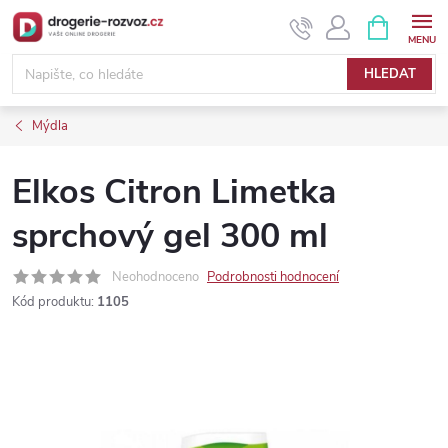
Přejít
NÁKUPNÍ
KOŠÍK
na
obsah
HLEDAT
Mýdla
Elkos Citron Limetka
sprchový gel 300 ml
Neohodnoceno
Podrobnosti hodnocení
Kód produktu:
1105