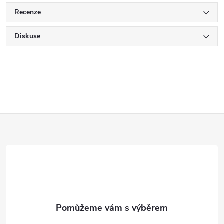
Recenze
Diskuse
Z
á
p
a