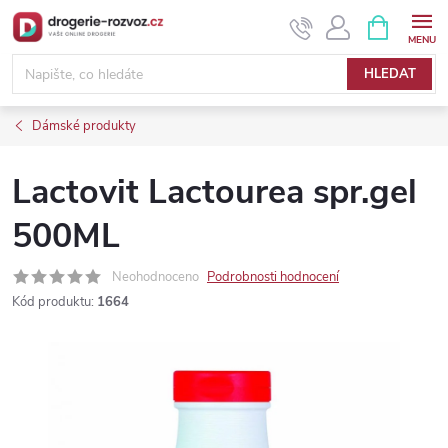
Přejít
NÁKUPNÍ
KOŠÍK
na
obsah
HLEDAT
Dámské produkty
Lactovit Lactourea spr.gel
500ML
Neohodnoceno
Podrobnosti hodnocení
Kód produktu:
1664