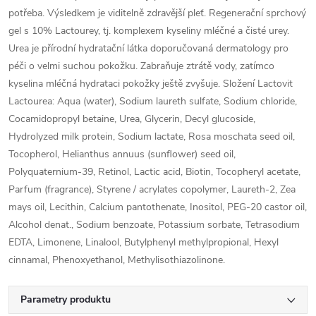
potřeba. Výsledkem je viditelně zdravější pleť. Regenerační sprchový
gel s 10% Lactourey, tj. komplexem kyseliny mléčné a čisté urey.
Urea je přírodní hydratační látka doporučovaná dermatology pro
péči o velmi suchou pokožku. Zabraňuje ztrátě vody, zatímco
kyselina mléčná hydrataci pokožky ještě zvyšuje. Složení Lactovit
Lactourea: Aqua (water), Sodium laureth sulfate, Sodium chloride,
Cocamidopropyl betaine, Urea, Glycerin, Decyl glucoside,
Hydrolyzed milk protein, Sodium lactate, Rosa moschata seed oil,
Tocopherol, Helianthus annuus (sunflower) seed oil,
Polyquaternium-39, Retinol, Lactic acid, Biotin, Tocopheryl acetate,
Parfum (fragrance), Styrene / acrylates copolymer, Laureth-2, Zea
mays oil, Lecithin, Calcium pantothenate, Inositol, PEG-20 castor oil,
Alcohol denat., Sodium benzoate, Potassium sorbate, Tetrasodium
EDTA, Limonene, Linalool, Butylphenyl methylpropional, Hexyl
cinnamal, Phenoxyethanol, Methylisothiazolinone.
Parametry produktu