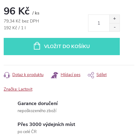
96 Kč
/ ks
79,34 Kč bez DPH
Měrná
192 Kč / 1 l
cena:
VLOŽIT DO KOŠÍKU
Dotaz k produktu
Hlídací pes
Sdílet
Značka:
Lactovit
Garance doručení
nepoškozeného zboží
Přes 3000 výdejních míst
po celé ČR