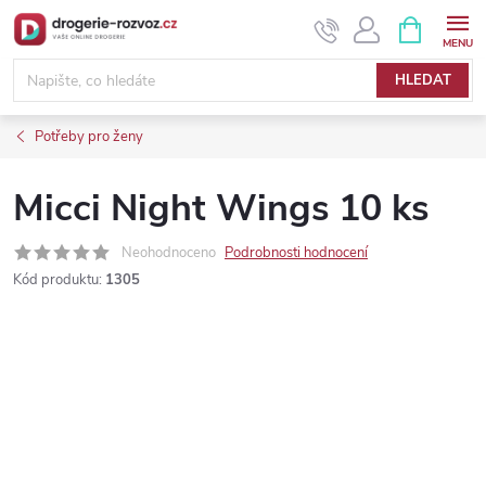
Přejít
NÁKUPNÍ
KOŠÍK
na
obsah
HLEDAT
Potřeby pro ženy
Micci Night Wings 10 ks
Neohodnoceno
Podrobnosti hodnocení
Kód produktu:
1305