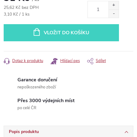
25,62 Kč bez DPH
Měrná
3,10 Kč / 1 ks
cena:
VLOŽIT DO KOŠÍKU
Dotaz k produktu
Hlídací pes
Sdílet
Garance doručení
nepoškozeného zboží
Přes 3000 výdejních míst
po celé ČR
Popis produktu