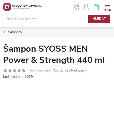
Přejít
NÁKUPNÍ
KOŠÍK
na
obsah
HLEDAT
Šampony
Šampon SYOSS MEN
Power & Strength 440 ml
Neohodnoceno
Podrobnosti hodnocení
Kód produktu:
1979