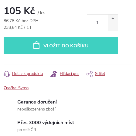
105 Kč
/ ks
86,78 Kč bez DPH
Měrná
238,64 Kč / 1 l
cena:
VLOŽIT DO KOŠÍKU
Dotaz k produktu
Hlídací pes
Sdílet
Značka:
Syoss
Garance doručení
nepoškozeného zboží
Přes 3000 výdejních míst
po celé ČR