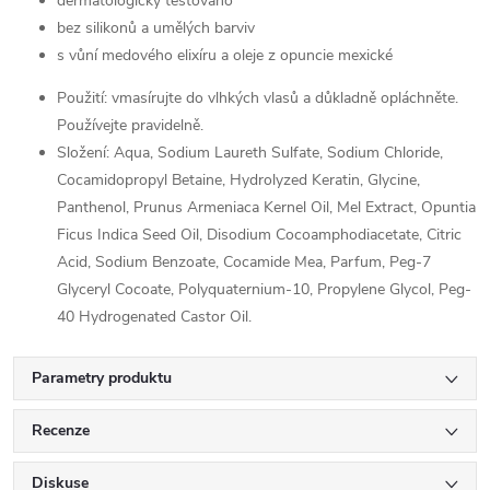
dermatologicky testováno
bez silikonů a umělých barviv
s vůní medového elixíru a oleje z opuncie mexické
Použití: vmasírujte do vlhkých vlasů a důkladně opláchněte.
Používejte pravidelně.
Složení: Aqua, Sodium Laureth Sulfate, Sodium Chloride,
Cocamidopropyl Betaine, Hydrolyzed Keratin, Glycine,
Panthenol, Prunus Armeniaca Kernel Oil, Mel Extract, Opuntia
Ficus Indica Seed Oil, Disodium Cocoamphodiacetate, Citric
Acid, Sodium Benzoate, Cocamide Mea, Parfum, Peg-7
Glyceryl Cocoate, Polyquaternium-10, Propylene Glycol, Peg-
40 Hydrogenated Castor Oil.
Parametry produktu
Recenze
Diskuse