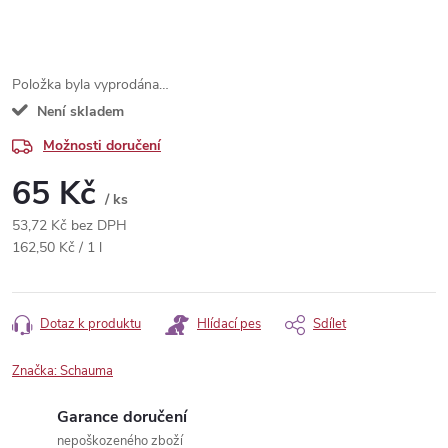
Položka byla vyprodána…
Není skladem
Možnosti doručení
65 Kč
/ ks
53,72 Kč bez DPH
Měrná
162,50 Kč / 1 l
cena:
Dotaz k produktu
Hlídací pes
Sdílet
Značka:
Schauma
Garance doručení
nepoškozeného zboží