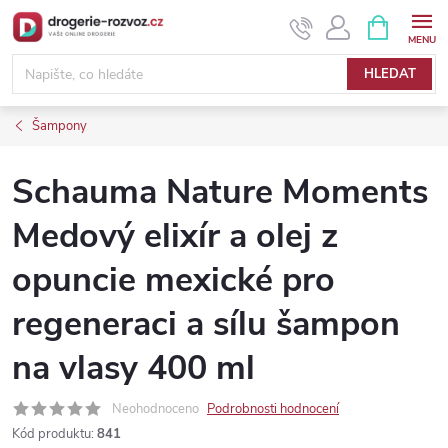
Přejít
NÁKUPNÍ
KOŠÍK
na
obsah
HLEDAT
Šampony
Schauma Nature Moments
Medový elixír a olej z
opuncie mexické pro
regeneraci a sílu šampon
na vlasy 400 ml
Neohodnoceno
Podrobnosti hodnocení
Kód produktu:
841