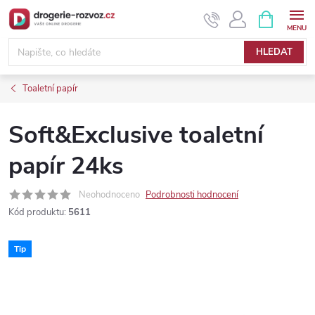
Přejít
NÁKUPNÍ
KOŠÍK
na
obsah
HLEDAT
Toaletní papír
Soft&Exclusive toaletní
papír 24ks
Neohodnoceno
Podrobnosti hodnocení
Kód produktu:
5611
Tip