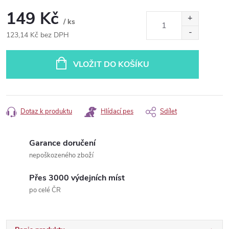
149 Kč
/ ks
123,14 Kč bez DPH
Měrná
cena:
VLOŽIT DO KOŠÍKU
Dotaz k produktu
Hlídací pes
Sdílet
Garance doručení
nepoškozeného zboží
Přes 3000 výdejních míst
po celé ČR