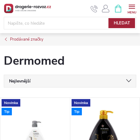
Přejít
NÁKUPNÍ
KOŠÍK
na
obsah
HLEDAT
Prodávané značky
Dermomed
Ř
Nejlevnější
a
Nejdražší
V
Novinka
Novinka
Nejprodávanější
z
Tip
Tip
ý
Abecedně
e
p