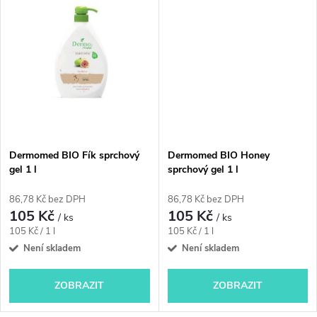
ů
ů
Dermomed BIO Fík sprchový
Dermomed BIO Honey
gel 1 l
sprchový gel 1 l
86,78 Kč bez DPH
86,78 Kč bez DPH
105 Kč
105 Kč
/ ks
/ ks
Měrná
Měrná
105 Kč / 1 l
105 Kč / 1 l
cena:
cena:
Není skladem
Není skladem
ZOBRAZIT
ZOBRAZIT