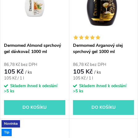
n
i
í
s
p
p
Dermomed Almond sprchový
Dermomed Arganový olej
r
gel dávkovač 1000 ml
sprchový gel 1000 ml
r
o
86,78 Kč bez DPH
86,78 Kč bez DPH
o
105 Kč
105 Kč
/ ks
/ ks
d
Měrná
Měrná
105 Kč / 1 l
105 Kč / 1 l
d
cena:
cena:
Skladem ihned k odeslání
Skladem ihned k odeslání
>5 ks
>5 ks
u
u
k
DO KOŠÍKU
DO KOŠÍKU
k
t
Novinka
t
Tip